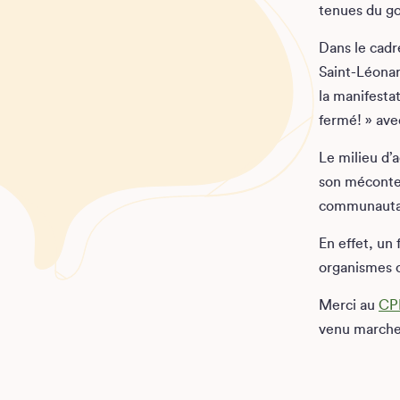
tenues du go
Dans le cad
Saint-Léonard
la manifesta
fermé! » ave
Le milieu d’
son méconte
communauta
En effet, u
organismes 
Merci au
CPL
venu marche