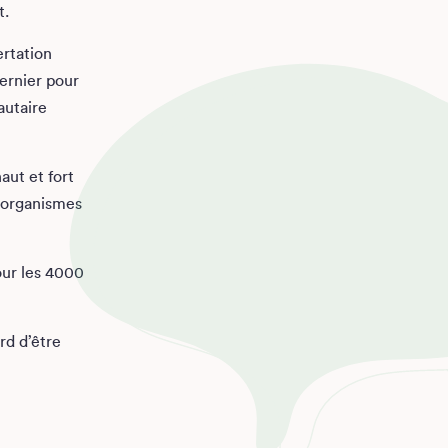
t.
rtation
dernier pour
autaire
aut et fort
 organismes
our les 4000
rd d’être