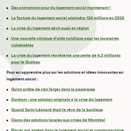
Des animations pour du logement social maintenant !
La facture du logement social atteindra 126 millions en 2026
La crise du logement sévit aussi en région
Une nouvelle clinique d’aide juridique pour les locataires
vulnérables
La crise du logement représente une perte de 4,2 milliards
pour le Québec
Pour en apprendre plus sur les solutions et idées innovantes en
logement social :
Qu’on arrête de s’en farger dans la paperasse
Dunham : une solution originale à la crise du logement
Quand Saint-Léonard était le rêve de la banlieue
Osons des solutions locales aux crises de Montréal
Placer son argent dans le logement social et communautaire