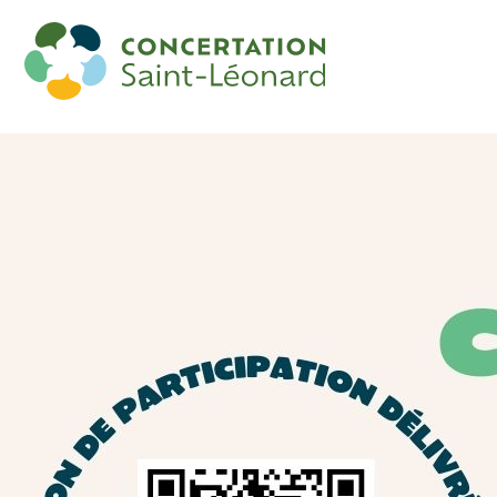
Formation « L’impact des biais
inconscients sur la discrimination » avec la
Commission des Droits de la Personne et
des Droits de la Jeunesse (CDPDJ)