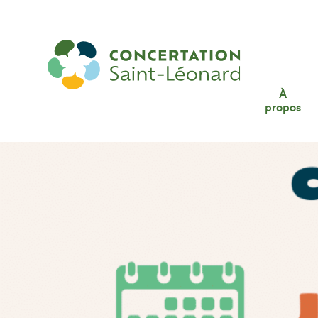
2e ÉDITION : Cabane à sucre du communau
À
propos