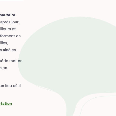
nautaire
après jour,
lleurs et
sforment en
lles,
s aîné.es.
 série met en
is en
n lieu où il
tation