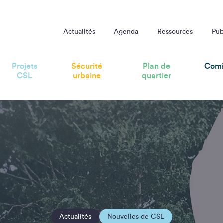
Actualités
Agenda
Ressources
Pub
Projets
Sécurité
Plan de
Comi
CSL
urbaine
quartier
Actualités
Nouvelles de CSL