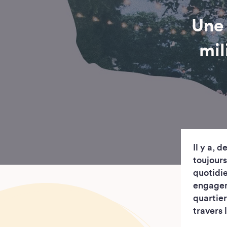
Une 
mil
Il y a, 
toujours
quotidi
engagem
quartier
travers 