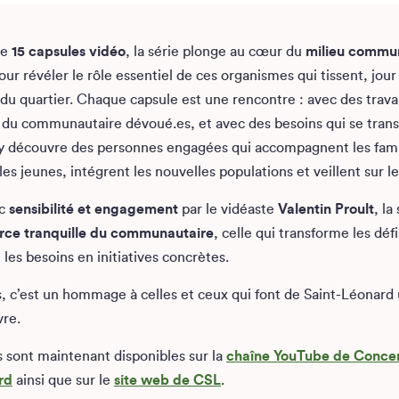
de
15 capsules vidéo
, la série plonge au cœur du
milieu commu
ur révéler le rôle essentiel de ces organismes qui tissent, jour 
l du quartier. Chaque capsule est une rencontre : avec des travai
s du communautaire dévoué.es, et avec des besoins qui se tran
y découvre des personnes engagées qui accompagnent les fami
es jeunes, intégrent les nouvelles populations et veillent sur le
ec
sensibilité et engagement
par le vidéaste
Valentin Proult
, la
rce tranquille du communautaire
, celle qui transforme les déf
t les besoins en initiatives concrètes.
s, c’est un hommage à celles et ceux qui font de Saint-Léonard u
vre.
s sont maintenant disponibles sur la
chaîne YouTube de Concer
rd
ainsi que sur le
site web de CSL
.