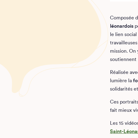
Composée 
léonardois
po
le lien socia
travailleuse
mission. On 
soutiennent l
Réalisée av
lumière la
fo
solidarités e
Ces portrait
fait mieux vi
Les 15 vidéo
Saint-Léona