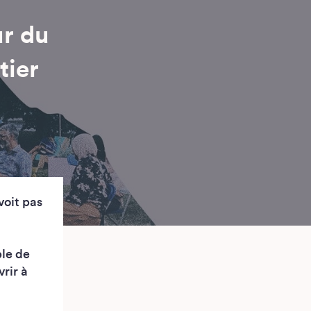
ur du
tier
voit pas
ble de
rir à