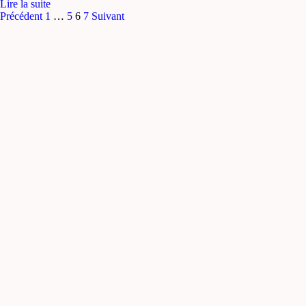
Lire la suite
Pagination
Précédent
1
…
5
6
7
Suivant
des
publications