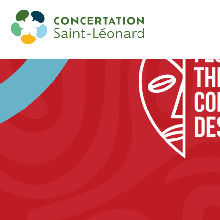
Spectacle « 12e étage »