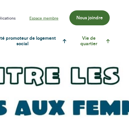
Nous joindre
lications
Espace membre
té promoteur de logement
Vie de
social
quartier